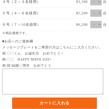
台
４号（２～３名様用）
¥3,300
台
５号（４～６名様用）
¥5,200
台
６号（７～10名様用）
¥6,200
※税込価格です。
■お店へのご連絡欄
メッセージプレートをご希望の方はこちらにご入力ください。
例:〇〇くん お誕生日 おめでとう！
例:〇〇 HAPPY BIRTH DAY!
例:祝!結婚〇周年 おめでとう
カートに入れる