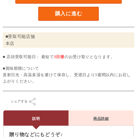
購入に進む
■受取可能店舗
本店
■ 店頭受取可能日： 最短で
3日後
のお受け取りとなります。
■賞味期限について
直射日光・高温多湿を避けて保存し、受渡日より3週間以内にお召し
上がりください。
シェアする
説明
商品詳細
贈り物などにもどうぞ♪