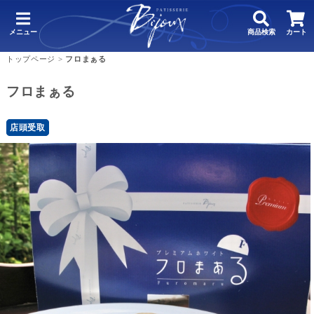
メニュー
商品検索
カート
トップページ
>
フロまぁる
フロまぁる
店頭受取