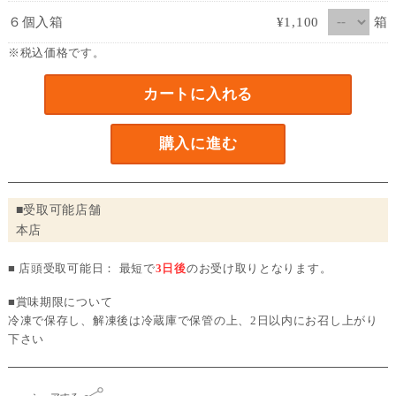
箱
６個入箱
¥1,100
※税込価格です。
カートに入れる
購入に進む
■受取可能店舗
本店
■ 店頭受取可能日： 最短で
3日後
のお受け取りとなります。
■賞味期限について
冷凍で保存し、解凍後は冷蔵庫で保管の上、2日以内にお召し上がり
下さい