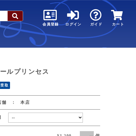
会員登録
ログイン
ガイド
カート
ールプリンセス
頭受取
店舗 ： 本店
取日
個
¥1,200