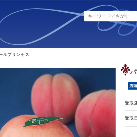
ールプリンセス
パ
店
受取
受