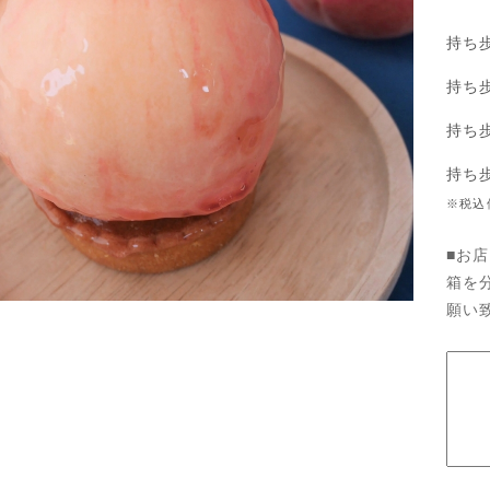
持ち
持ち
持ち歩
持ち
※税込
■お
箱を
願い