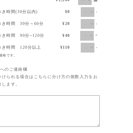
-
歩き時間(30分以内)
¥0
-
歩き時間 30分～60分
¥20
ｰ
き時間 90分~120分
¥40
-
歩き時間 120分以上
¥110
価格です。
店へのご連絡欄
分けられる場合はこちらに分け方の個数入力をお
致します。