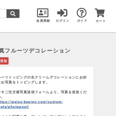
会員登録
ログイン
ガイド
カート
真フルーツデコレーション
頭受取
ルーツトッピングの生クリームデコレーションにお好
なお写真をトッピングします。
ーキご注文後写真送信フォームより、写真を送信くだ
い。
tps://weiss-beeren.com/custom-
ets/photopost/