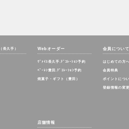
Webオーダー
会員につい
（長久手）
ｳﾞｧｲｽ長久手.ﾃﾞｺﾚｰｼｮﾝ予約
はじめての方
ﾍﾞｰﾚﾝ豊田.ﾃﾞｺﾚｰｼｮﾝ予約
会員特典
焼菓子・ギフト（豊田）
ポイントにつ
登録情報の変
店舗情報