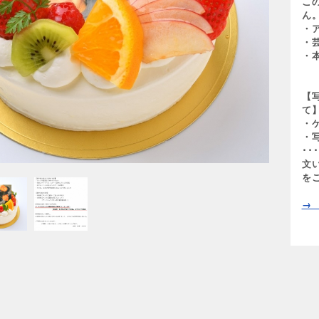
こ
ん
・
・
・
【
て
・
・
･
文
を
→