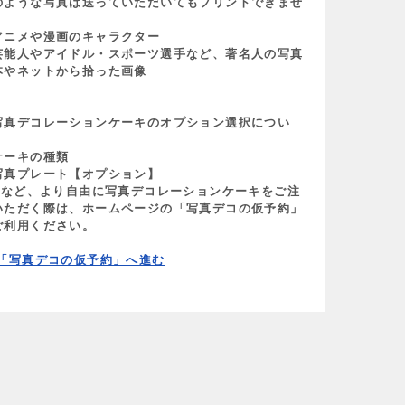
のような写真は送っていただいてもプリントできませ
。
アニメや漫画のキャラクター
芸能人やアイドル・スポーツ選手など、著名人の写真
本やネットから拾った画像
写真デコレーションケーキのオプション選択につい
】
ケーキの種類
写真プレート【オプション】
･･など、より自由に写真デコレーションケーキをご注
いただく際は、ホームページの「写真デコの仮予約」
ご利用ください。
 「写真デコの仮予約」へ進む