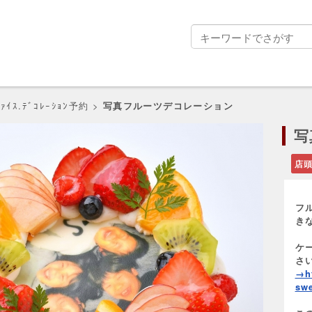
ﾞｧｲｽ.ﾃﾞｺﾚｰｼｮﾝ予約
>
写真フルーツデコレーション
写
店
フ
き
ケ
さ
→ht
swe