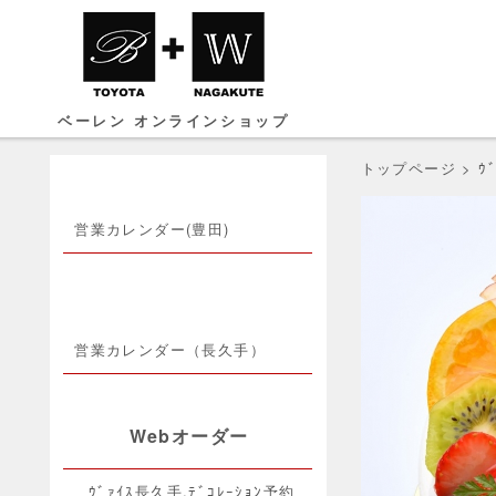
ベーレン オンラインショップ
トップページ
>
ｳ
営業カレンダー(豊田)
営業カレンダー（長久手）
Webオーダー
ｳﾞｧｲｽ長久手.ﾃﾞｺﾚｰｼｮﾝ予約