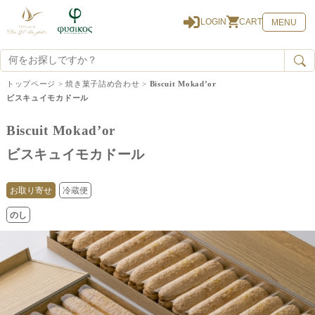
0
LOGIN
CART
MENU
トップページ
>
焼き菓子詰め合わせ
>
Biscuit Mokad’or
ビスキュイモカドール
Biscuit Mokad’or
ビスキュイモカドール
お取り寄せ
冷蔵便
のし