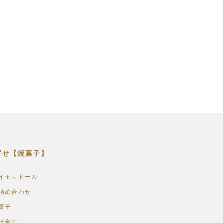
寄せ【焼菓子】
イモカドール
詰め合わせ
菓子
せ全て