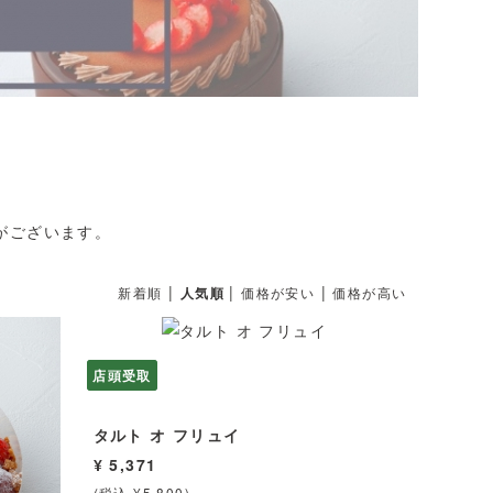
。
がございます。
|
|
|
新着順
人気順
価格が安い
価格が高い
店頭受取
タルト オ フリュイ
¥ 5,371
(税込 ¥5,800)