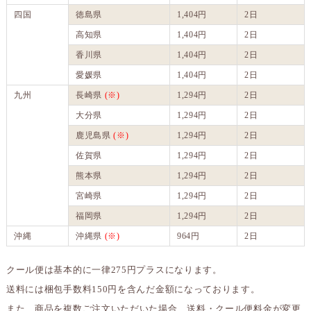
四国
徳島県
1,404円
2日
高知県
1,404円
2日
香川県
1,404円
2日
愛媛県
1,404円
2日
九州
長崎県
(※)
1,294円
2日
大分県
1,294円
2日
鹿児島県
(※)
1,294円
2日
佐賀県
1,294円
2日
熊本県
1,294円
2日
宮崎県
1,294円
2日
福岡県
1,294円
2日
沖縄
沖縄県
(※)
964円
2日
クール便は基本的に一律275円プラスになります。
送料には梱包手数料150円を含んだ金額になっております。
また、商品を複数ご注文いただいた場合、送料・クール便料金が変更