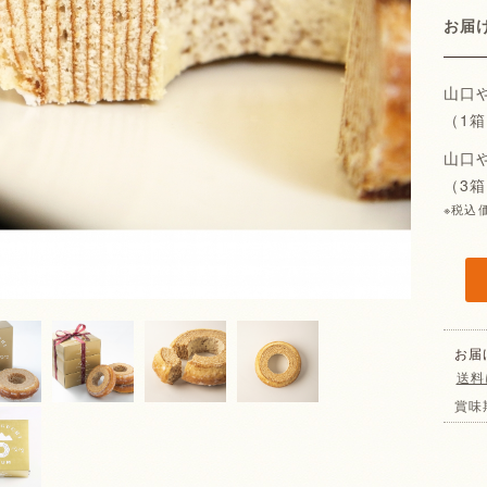
お
山口
（1
山口
（3
※税込
お届
送料
賞味