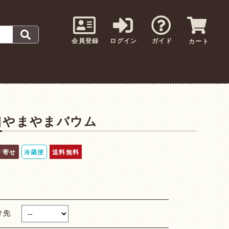
会員登録
ログイン
ガイド
カート
口やまやまバウム
り寄せ
冷蔵便
送料無料
け先