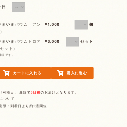
届け日
個
やまやまバウム アン
¥1,000
箱）
セット
やまやまバウムトロア
¥3,000
箱セット）
価格です。
カートに入れる
購入に進む
け可能日： 最短で
5日後
のお届けとなります。
について
期限：到着日より約1週間位