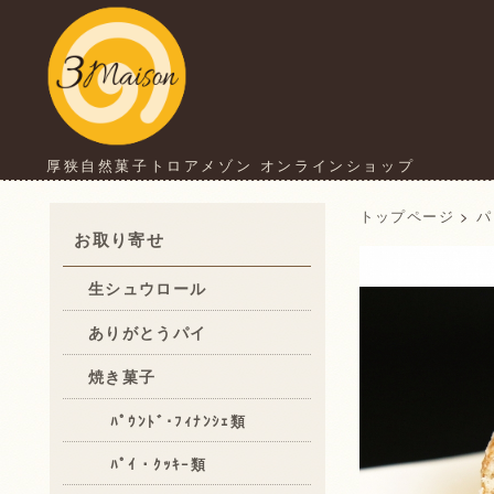
厚狭自然菓子トロアメゾン オンラインショップ
トップページ
>
パ
お取り寄せ
生シュウロール
ありがとうパイ
焼き菓子
ﾊﾟｳﾝﾄﾞ･ﾌｨﾅﾝｼｪ類
ﾊﾟｲ・ｸｯｷｰ類