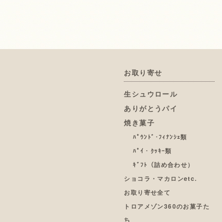
お取り寄せ
生シュウロール
ありがとうパイ
焼き菓子
ﾊﾟｳﾝﾄﾞ･ﾌｨﾅﾝｼｪ類
ﾊﾟｲ・ｸｯｷｰ類
ｷﾞﾌﾄ（詰め合わせ）
ショコラ・マカロンetc.
お取り寄せ全て
トロアメゾン360のお菓子た
ち