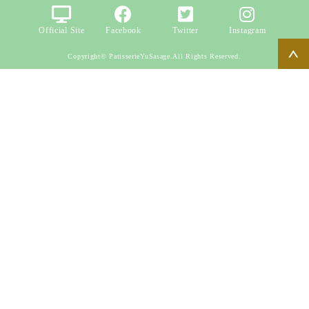
Official Site
Facebook
Twitter
Instagram
Copyright© PatisserieYuSasage.All Rights Reserved.