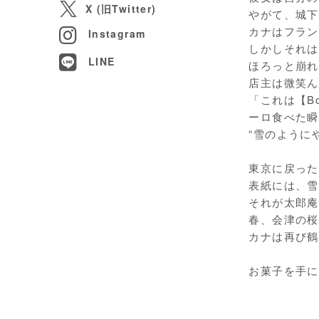
X (旧Twitter)
やがて、城下
カナはフラン
Instagram
しかしそれは
LINE
ほろっと崩れ
店主は微笑ん
「これは【Bo
ーロ食べた瞬
“雪のように
東京に戻ったカ
表紙には、雪
それが太郎庵
春、会津の桜
カナは再び鶴
お菓子を手に