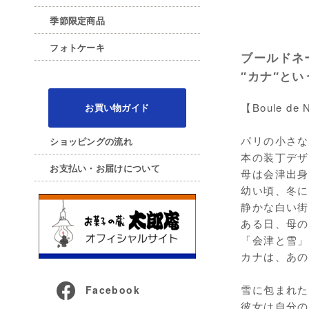
季節限定商品
フォトケーキ
ブールドネージ
″カナ″と
【Boule de N
お買い物ガイド
パリの小さな
ショッピングの流れ
本の装丁デザ
お支払い・お届けについて
母は会津出身
幼い頃、冬に
静かな白い街
ある日、母の
「会津と雪」
カナは、あの
雪に包まれた
Facebook
彼女は自分の