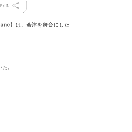
アする
 Blanc】は、会津を舞台にした
いた。