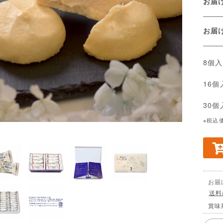
お届
お
8個
16
30
※税込
お届
送料
賞味