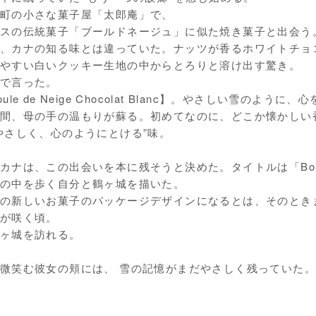
町の小さな菓子屋「太郎庵」で、
スの伝統菓子「ブールドネージュ」に似た焼き菓子と出会う
、カナの知る味とは違っていた。ナッツが香るホワイトチョ
やすい白いクッキー生地の中からとろりと溶け出す驚き。
で言った。
ule de Neige Chocolat Blanc】。やさしい雪のよ
間、母の手の温もりが蘇る。初めてなのに、どこか懐かしい
やさしく、心のようにとける”味。
ナは、この出会いを本に残そうと決めた。タイトルは「Boule de N
の中を歩く自分と鶴ヶ城を描いた。
の新しいお菓子のパッケージデザインになるとは、そのとき
が咲く頃。
ヶ城を訪れる。
微笑む彼女の頬には、 雪の記憶がまだやさしく残っていた。