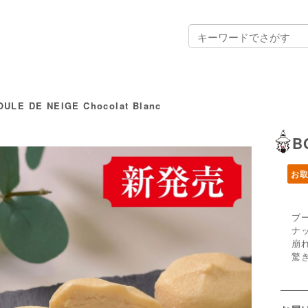
OULE DE NEIGE Chocolat Blanc
B
お
ブ
ナ
崩
驚