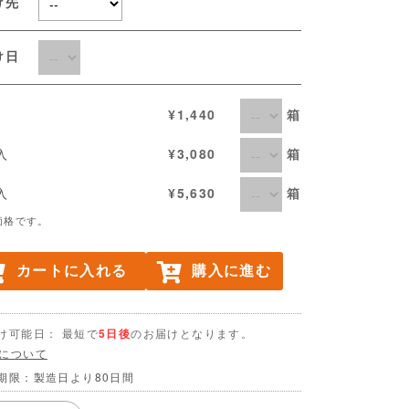
け先
届け日
箱
入
¥1,440
箱
個入
¥3,080
箱
個入
¥5,630
価格です。
カートに入れる
購入に進む
け可能日： 最短で
5日後
のお届けとなります。
について
期限：製造日より80日間