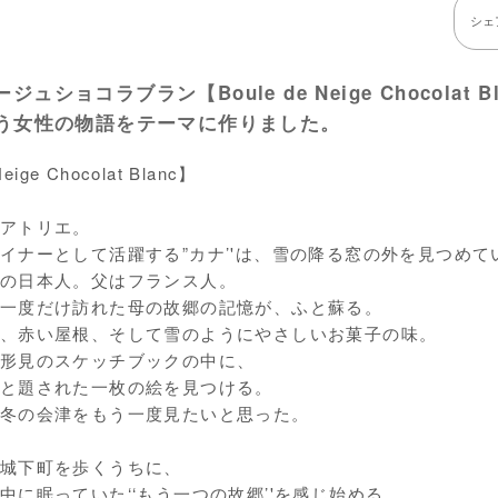
シェ
ュショコラブラン【Boule de Neige Chocolat
いう女性の物語をテーマに作りました。
eige Chocolat Blanc】
アトリエ。
イナーとして活躍する”カナ’'は、雪の降る窓の外を見つめて
の日本人。父はフランス人。
一度だけ訪れた母の故郷の記憶が、ふと蘇る。
、赤い屋根、そして雪のようにやさしいお菓子の味。
形見のスケッチブックの中に、
と題された一枚の絵を見つける。
冬の会津をもう一度見たいと思った。
城下町を歩くうちに、
中に眠っていた‘‘もう一つの故郷’'を感じ始める。