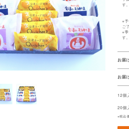
す
※
ご
※
す
お届
お
12
20
※税込