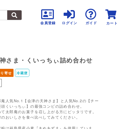
会員登録
ログイン
ガイド
カート
神さま・くいっちぃ詰め合わせ
取り寄せ
冷蔵便
し
郎庵人気No.1【会津の天神さま】と人気No.2の【チー
饅頭くいっちぃ】の最強コンビの詰め合わせ。
めて太郎庵のお菓子を召し上がる方にピッタリです。
津のおいしさを食べ比べしてみてください。
麦粉は福島県産小麦『きぬあずま』を使用していま