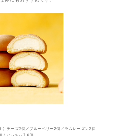
ま】チーズ2個／ブルーベリー2個／ラムレーズン2個
頭くいっちぃ】6個