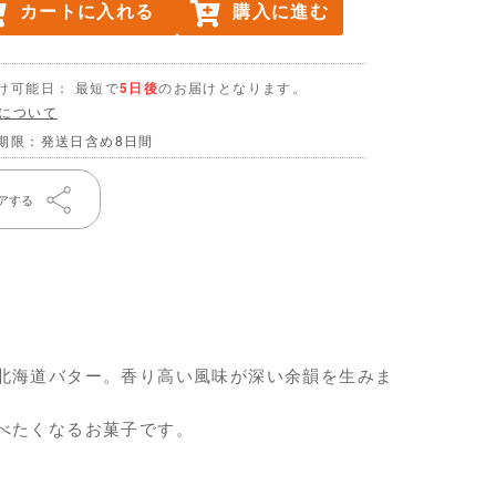
カートに入れる
購入に進む
け可能日： 最短で
5日後
のお届けとなります。
について
期限：発送日含め8日間
アする
北海道バター。香り高い風味が深い余韻を生みま
べたくなるお菓子です。