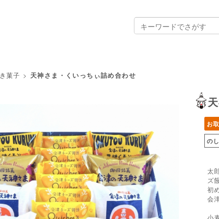
き菓子
>
天神さま・くいっちぃ詰め合わせ
天
お
の
太
ズ
初
会
小