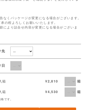
。
予告なくパッケージが変更になる場合がございます。
了承の程よろしくお願いいたします。
季節により詰合せ内容が変更になる場合がございま
。
け先
届け日
箱
個入箱
¥2,810
箱
個入箱
¥4,530
価格です。