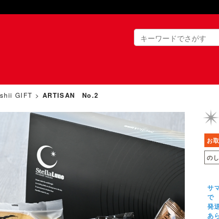
shii GIFT
>
ARTISAN No.2
お
の
サ
で
発
あ