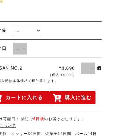
.｡
け先
届け日
個
ISAN NO.2
¥3,890
(税込 ¥4,201)
購入時は本体価格で税計算します。
カートに入れる
購入に進む
け可能日： 最短で
5日後
のお届けとなります。
について
期限：クッキー30日間、焼菓子14日間、バーム14日