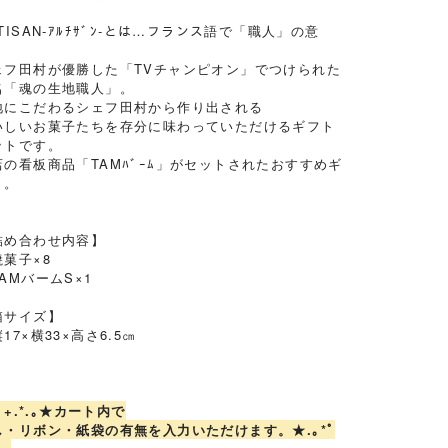
TISAN‐ｱﾙﾁｻﾞﾝ‐とは…フランス語で「職人」の意
。
ェフ田村が優勝した「TVチャンピオン」でつけられた
名「魂の生地職人」。
地にこだわるシェフ田村から作り出される
いしいお菓子たちを存分に味わっていただけるギフト
ットです。
店の看板商品「TAMﾊﾞｰﾑ」がセットされたおすすめギ
ト。
詰め合わせ内容】
菓子×8
AMバームS×1
箱サイズ】
7×横33×高さ6.5㎝
*ﾟ+.*.｡★カート内で
し・リボン・紙袋の有無を入力いただけます。★.｡*ﾟ