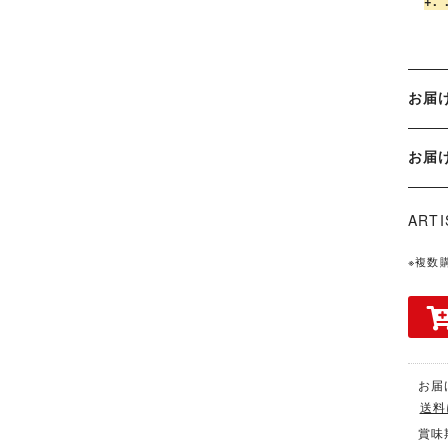
+.*
お届
お
ART
※複数
お届
送料
賞味