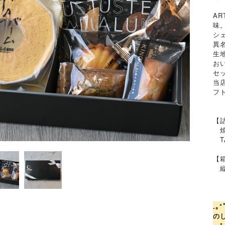
AR
味
シ
異
生
お
セ
当
フ
【
焼
T
【
縦1
.｡
の