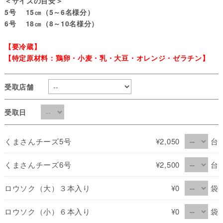
＜サイズの目安＞
5号 15㎝（5～6名様分）
6号 18㎝（8～10名様分）
【要冷蔵】
【特定原材料：鶏卵・小麦・乳・大豆・オレンジ・ゼラチン】
受取店舗
受取日
くまさんチーズ5号
¥2,050
台
くまさんチーズ6号
¥2,500
台
ロウソク（大）３本入り
¥0
袋
ロウソク（小）６本入り
¥0
袋