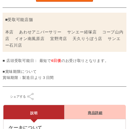
■受取可能店舗
本店 あわせアニバーサリー サンエー経塚店 コープ山内
店 イオン南風原店 宜野湾店 天久りうぼう店 サンエ
ー石川店
■ 店頭受取可能日： 最短で
6日後
のお受け取りとなります。
■賞味期限について
賞味期限：製造日より３日間
シェアする
商品詳細
説明
ケーキについて