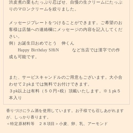
渋皮煮の栗もたっぷり忍ばせ、自慢の生クリームにたっぷ
りのマロンクリームを絞りました。
メッセージプレートをつけることができます。ご希望のお
客様は店舗への連絡欄にメッセージの内容を記入してくだ
さい。
例）お誕生日おめでとう 伸くん
Happy Birthday SHiN など当店では漢字での作
成も可能です。
また、サービスキャンドルのご用意もございます。大小合
わせて２pkまでは無料でお付けできます。
３pk以上は有料（５０円+税）頂戴いたします。※１pk５
本入り
香りづけにラム酒を使用しています。お子様でも召しあがれます
が、しっかり香ります。
＜特定原材料等 ２８項目＞小麦、卵、乳、アーモンド