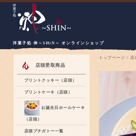
洋菓子処 伸～SHiN～ オンラインショップ
トップページ
>
店
店頭受取商品
プリントクッキー（店頭）
プリントケーキ（店頭）
お誕生日ホールケーキ
（店頭）
店頭プチガトー一覧