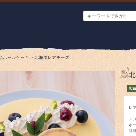
頭ホールケーキ
>
北海道レアチーズ
北
店
レ
＜
ホ
詳