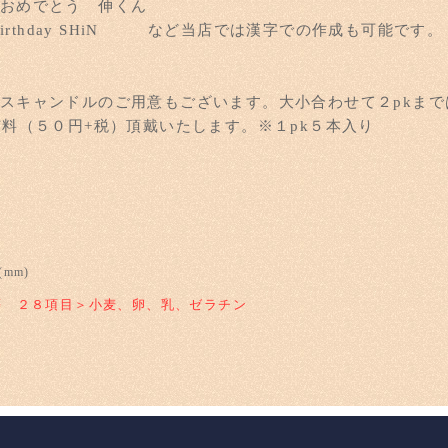
おめでとう 伸くん
Birthday SHiN など当店では漢字での作成も可能です。
スキャンドルのご用意もございます。大小合わせて２pkま
有料（５０円+税）頂戴いたします。※１pk５本入り
＞
(mm)
等 ２８項目＞小麦、卵、乳、ゼラチン