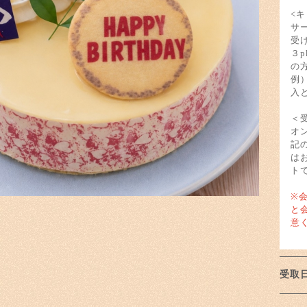
<
サ
受
３
の
例
入
＜
オ
記
は
ト
※
と
意
受