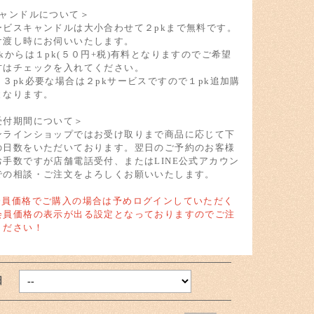
キャンドルについて＞
ービスキャンドルは大小合わせて２pkまで無料です。
け渡し時にお伺いいたします。
pkからは１pk(５０円+税)有料となりますのでご希望
方はチェックを入れてください。
）３pk必要な場合は２pkサービスですので１pk追加購
となります。
受付期間について＞
ンラインショップではお受け取りまで商品に応じて下
の日数をいただいております。翌日のご予約のお客様
お手数ですが店舗電話受付、またはLINE公式アカウン
での相談・ご注文をよろしくお願いいたします。
会員価格でご購入の場合は予めログインしていただく
会員価格の表示が出る設定となっておりますのでご注
ください！
取日