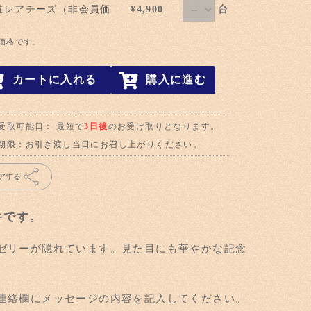
台
道レアチーズ（非会員価
¥4,900
価格です。
カートに入れる
購入に進む
受取可能日： 最短で
3日後
のお受け取りとなります。
期限：お引き渡し当日にお召し上がりください。
アする
キです。
ゼリーが隠れています。見た目にも華やかな記念
連絡欄にメッセージの内容を記入してください。