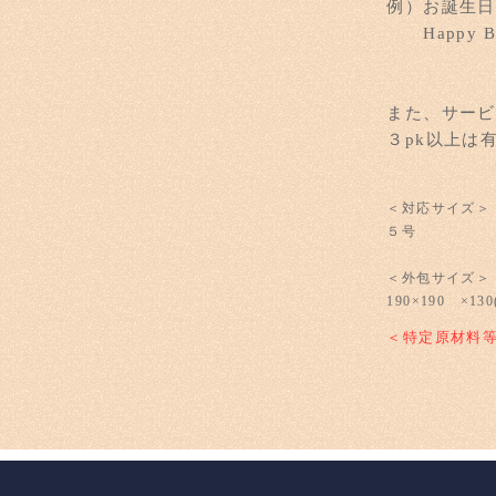
例）お誕生日
Happy 
また、サービ
３pk以上は
＜対応サイズ＞
５号
＜外包サイズ
190×190 ×130
＜特定原材料