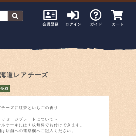
会員登録
ログイン
ガイド
カート
海道レアチーズ
頭受取
アチーズに紅茶といちごの香り
メッセージプレートについて＞
ールケーキには１枚無料でお付けできます。
細は店舗への連絡欄へご記入ください。