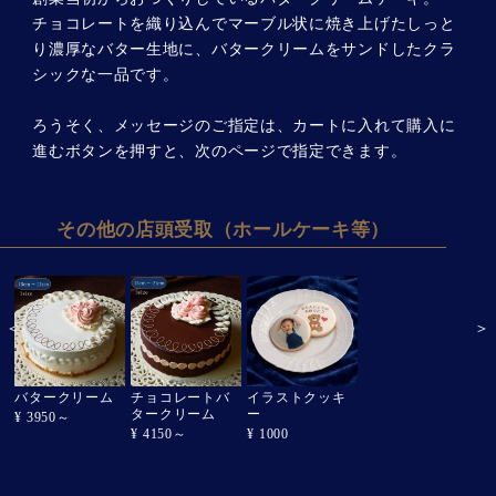
チョコレートを織り込んでマーブル状に焼き上げたしっと
り濃厚なバター生地に、バタークリームをサンドしたクラ
シックな一品です。
ろうそく、メッセージのご指定は、カートに入れて購入に
進むボタンを押すと、次のページで指定できます。
その他の店頭受取（ホールケーキ等）
＜
＞
バタークリーム
チョコレートバ
イラストクッキ
アンフィクレ
生
タークリーム
ー
レ
¥ 3950～
¥ 3400～
¥ 4150～
¥ 1000
¥ 