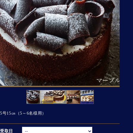
5号15㎝（5～6名様用）
受取日