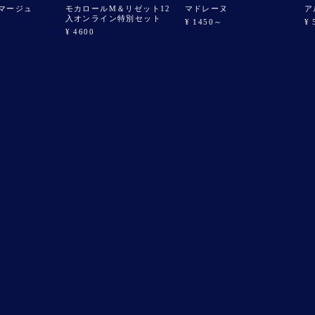
マージュ
モカロールM＆リゼット12
マドレーヌ
ア
入オンライン特別セット
¥ 1450～
¥ 
¥ 4600