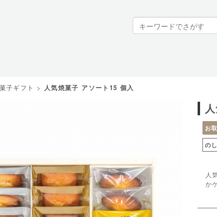
菓子ギフト
>
人気焼菓子 アソート15 個入
人
お
の
人
か