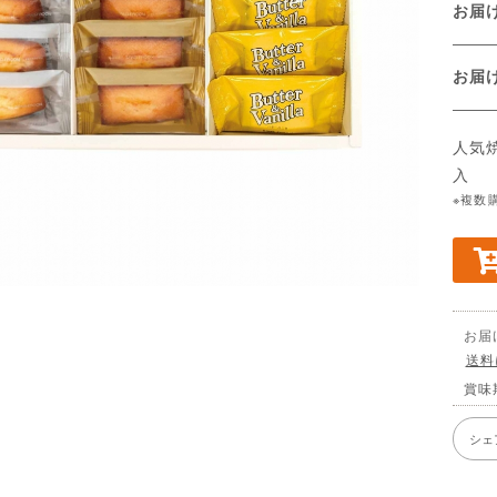
お届
お
人気
入
※複数
お届
送料
賞味
シェ