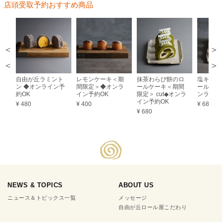
店頭受取予約おすすめ商品
＞
＜
自由が丘ラミント
レモンケーキ＜期
抹茶わらび餅のロ
塩キャラ
ン ◆オンライン予
間限定＞◆オンラ
ールケーキ＜期間
ールケーキ
約OK
イン予約OK
限定＞ cut◆オンラ
ンライン
イン予約OK
¥ 480
¥ 400
¥ 680
¥ 680
NEWS & TOPICS
ABOUT US
ニュース＆トピックス一覧
メッセージ
自由が丘ロール屋こだわり