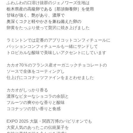
ふわふわの口溶け抜群のジェノワーズ生地は
栃木県産の高級卵である
［那須御養卵］を使用
甘味が強く、艶があり、濃厚で
奥深くコクと軽やかさを兼ね備えた卵の
卵黄をたっぷり使って贅沢に焼き上げました
ラミントンでは定番のアプリコットコンフィチュールに
パッションコンフィチュールも一緒にサンドして
トロピカルな酸味で美味しいアクセントにしています
カカオ70％のフランス産オーガニックチョコレートの
ソースで全体をコーティングし
仕上げにココナッツファインをまとわせました
カカオがしっかり香る
濃厚なビターなショコラの余韻と
フルーツの爽やかな香りと酸味
ココナッツの甘い香りと食感
EXPO 2025 大阪・関西万博のパビリオンでも
大変人気のあったこの伝統菓子を