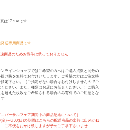
写真は17ｃｍです
凍発送専用商品です
冷凍商品のためお熨斗は承っておりません
オンラインショップではご希望の方へはご購入点数と同数の
手提げ袋を無料でお付けいたします。ご希望の方はご注文時
ご指定下さい。（ご指定がない場合はお付けしませんのでご
意ください。また、種類はお店にお任せください。）ご購入
数を超えた枚数をご希望される場合のみ有料でのご用意とな
ます
アニバーサルフェア期間中の商品配送について］
28(金)～8/30(日)の期間はこちらの配送商品の出荷は出来かね
す ご不便をおかけ致しますが予めご了承下さいませ