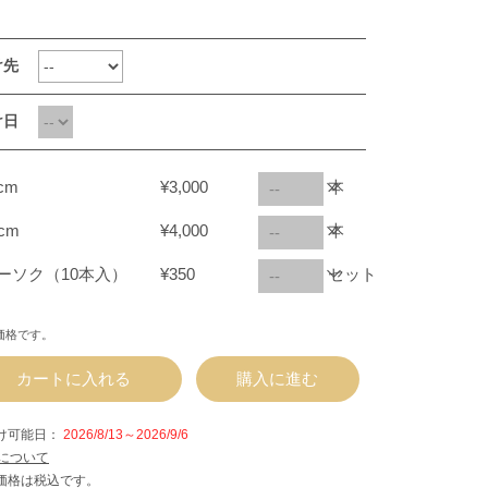
け先
け日
1cm
¥3,000
本
7cm
¥4,000
本
ーソク（10本入）
¥350
セット
価格です。
カートに入れる
購入に進む
け可能日：
2026/8/13～2026/9/6
について