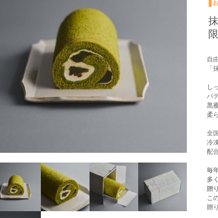
自
「
し
パ
黒
柔
全
冷
配
毎
多
贈
こ
贈