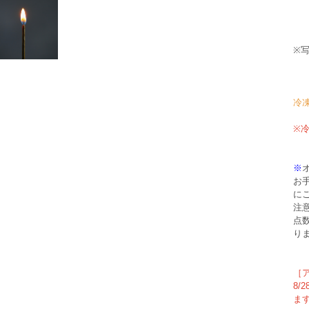
※
冷
※
※
お
に
注
点
り
［
8/
ま