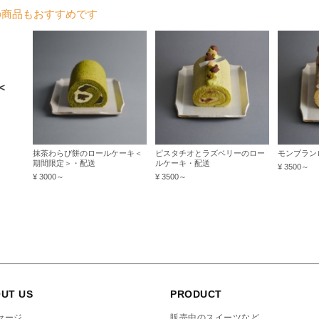
の商品もおすすめです
＜
抹茶わらび餅のロールケーキ＜
ピスタチオとラズベリーのロー
モンブラン
期間限定＞・配送
ルケーキ・配送
¥ 3500～
¥ 3000～
¥ 3500～
UT US
PRODUCT
セージ
販売中のスイーツなど