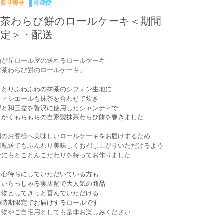
お取り寄せ
冷凍便
抹茶わらび餅のロールケーキ＜期間
限定＞・配送
由が丘ロール屋の送れるロールケーキ
抹茶わらび餅のロールケーキ」
っとりふわふわの抹茶のシフォン生地に
ティシエールも抹茶を合わせて炊き
蜜と和三盆を贅沢に使用したシャンティで
らかくもちもちの自家製抹茶わらび餅を巻きました
国のお客様へ美味しいロールケーキをお届けするため
凍配送でもふんわり美味しくお召し上がりいただけるよう
合にもとことんこだわりを持ってお作りました
年心待ちにしていただいている方も
くいらっしゃる実店舗で大人気の商品
り物としてきっと喜んでいただける
の時期限定でお届けするロールです
り物やご自宅用としても是非お楽しみください