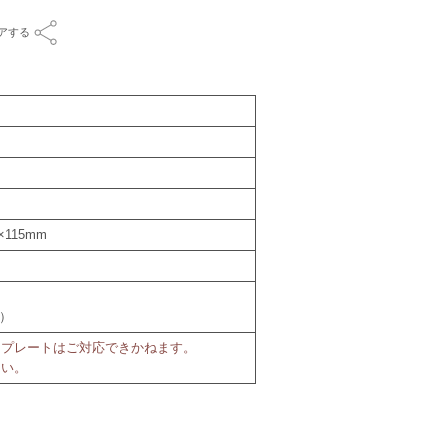
アする
。
×115mm
日）
ジプレートはご対応できかねます。
さい。