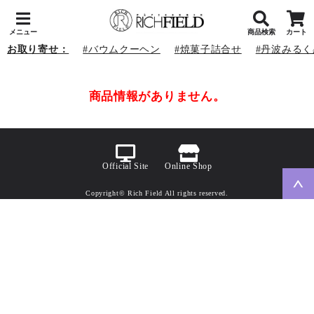
メニュー
商品検索
カート
お取り寄せ：
バウムクーヘン
焼菓子詰合せ
丹波みるく
商品情報がありません。
Official Site
Online Shop
Copyright© Rich Field All rights reserved.