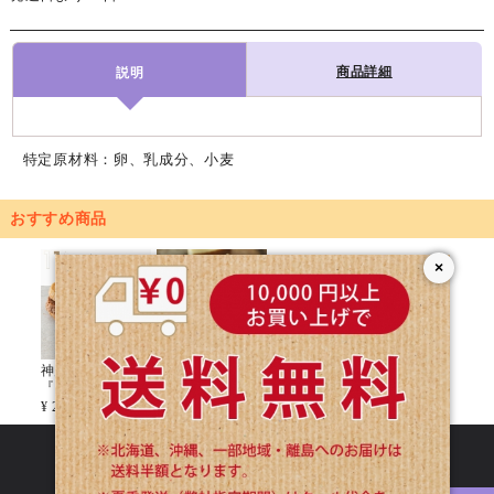
商品詳細
説明
特定原材料：卵、乳成分、小麦
おすすめ商品
×
神戸クッキー
六也カットバウ
『11/15』
ムクーヘン
¥ 2200～
¥ 1200～
Official Site
Online Shop