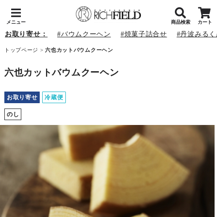
メニュー
商品検索
カート
お取り寄せ：
バウムクーヘン
焼菓子詰合せ
丹波みるく
トップページ
>
六也カットバウムクーヘン
六也カットバウムクーヘン
お取り寄せ
冷蔵便
のし