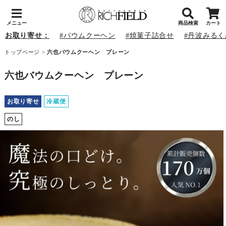
メニュー
商品検索
カート
お取り寄せ：
バウムクーヘン
焼菓子詰合せ
丹波みるく
トップページ
>
六也バウムクーヘン プレーン
六也バウムクーヘン プレーン
お取り寄せ
冷蔵便
のし