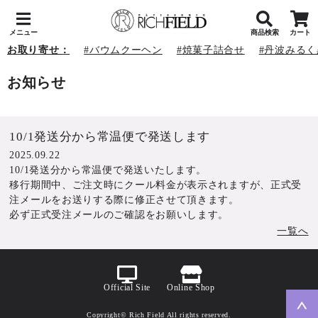
メニュー
商品検索
カート
お取り寄せ：
バウムクーヘン
焼菓子詰合せ
丹波みるく
お知らせ
10/1発送分から常温便で発送します
2025.09.22
10/1発送分から常温便で発送いたします。
移行期間中、ご注文時にクール料金が表示されますが、正式受
注メールをお送りする際に修正させて頂きます。
必ず正式受注メールのご確認をお願いします。
一覧へ
Official Site
Online Shop
Copyright© Rich Field All rights reserved.