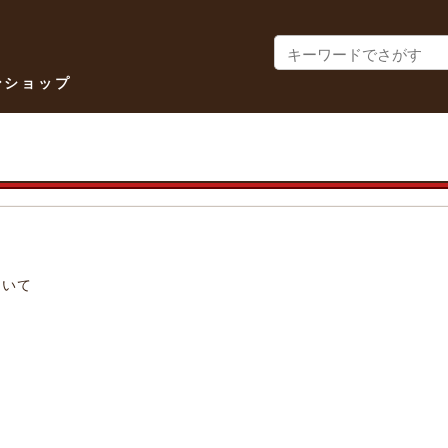
ンショップ
れ
ついて
て
て