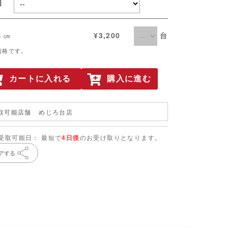
取日
台
８㎝
¥3,200
価格です。
カートに入れる
購入に進む
取可能店舗
めじろ台店
受取可能日： 最短で
4日後
のお受け取りとなります。
アする