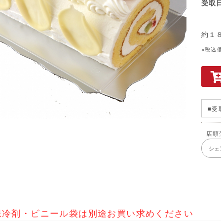
受
約１
※税込
■受
店頭
シェ
保冷剤・ビニール袋は別途お買い求めください