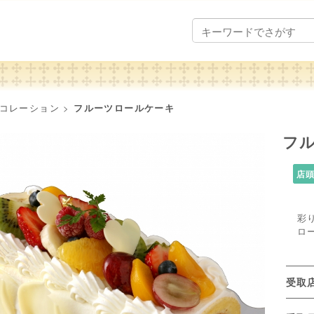
コレーション
>
フルーツロールケーキ
フ
店
彩
ロ
受取