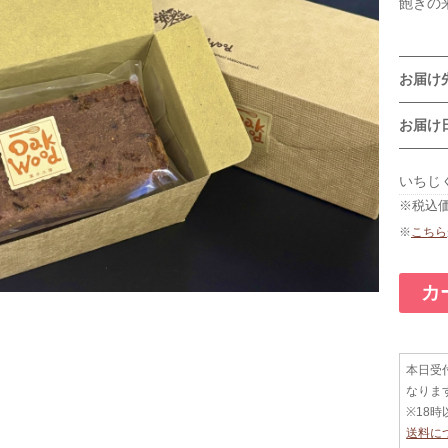
飽きの
お届
お届
いちじ
※税込
※
こちら
カ
本日受
なりま
※18
送料に