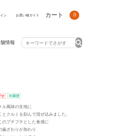
カート
0
イン
お買い物ガイド
店舗情報
寄せ
冷蔵便
メル風味の生地に
くとクルミを刻んで混ぜ込みました。
くのプチプチとした食感に
の歯ざわりが加わり