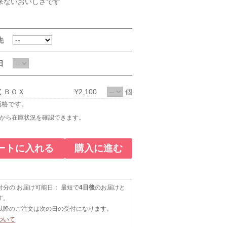
来ないおいしさです
け先
け日
くＢＯＸ
¥2,100
個
価格です。
から在庫状況を確認できます。
ートに入れる
購入に進む
付分の お届け可能日： 最短で
4日後
のお届けと
す。
時以降のご注文は次の日の受付になります。
ついて