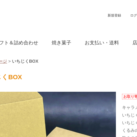
新規登録
ログ
フト＆詰め合わせ
焼き菓子
お支払い・送料
ージ
>
いちじくBOX
くBOX
お取り
キャラ
いちじ
いちじ
くるみ