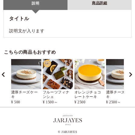
商品詳細
説明
タイトル
説明文が入ります
こちらの商品もおすすめ
ズケー
フルーツフィナ
オレンジチョコ
濃厚チーズケー
ンシェ
レートケーキ
キ
¥ 1500～
¥ 2500
¥ 2500～
© JARJAYES