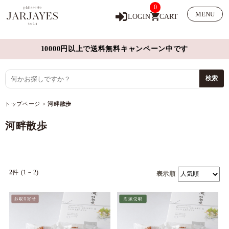
0
MENU
LOGIN
CART
10000円以上で送料無料キャンペーン中です
トップページ
>
河畔散歩
河畔散歩
2
件 (1－2)
表示順