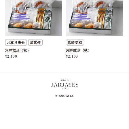
お取り寄せ
通常便
店頭受取
河畔散歩（秋）
河畔散歩（秋）
¥2,160
¥2,160
© JARJAYES