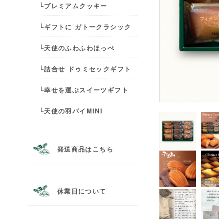
└プレミアムクッキー
└ギフトに ガトークラシック
└天使のふわふわほっぺ
└詰合せ ドゥミセックギフト
└幸せを運ぶスイーツギフト
└天使の羽パイMINI
発送商品はこちら
休業日について