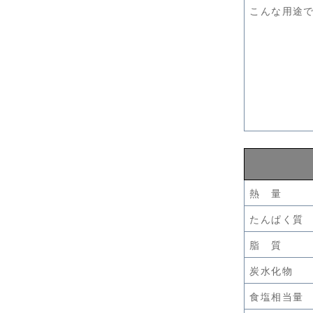
こんな用途
熱 量
たんぱく質
脂 質
炭水化物
食塩相当量