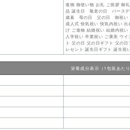
で
進物 御使い物 お礼 ご挨拶 御
品 誕生日 敬老の日 バース
歳暮 母の日 父の日 御祝い
成人式 快気祝い 快気内祝い 出
げ ご進物 結婚祝い 結婚内祝い
入学祝い 卒業祝い ご褒美 ウ
ト 父の日 父の日ギフト 父の
レセント 誕生日ギフト 誕生祝
栄養成分表示（1包装あた