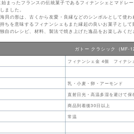
紀に始まったフランスの伝統菓子であるフィナンシェとマドレ
しました。
海貝の形は、古くから友愛・良縁などのシンボルとして使わ
持ちを意味するフィナンシェもまた縁起の良いお菓子として
独自のレシピ、材料、製法で焼き上げた逸品をお楽しみくだ
ガトー クラシック (MF-12
フィナンシェ金 4個 フィナシ
乳・小麦・卵・アーモンド
直射日光・高温多湿を避けて保
商品到着後30日以上
常温