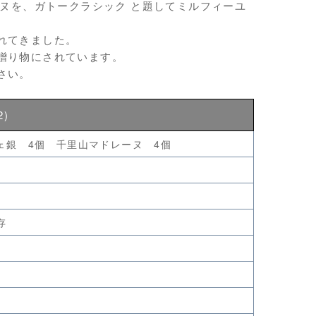
ーヌを、ガトークラシック と題してミルフィーユ
れてきました。
贈り物にされています。
さい。
)
ェ銀 4個 千里山マドレーヌ 4個
存