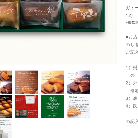
ガトー
12)
※複数
■お
のし
ご記
1）
のし
2）
指
3）
4）
の記