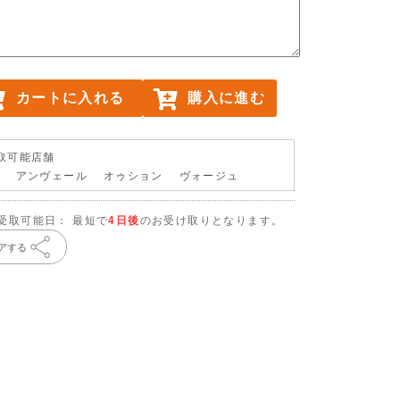
カートに入れる
購入に進む
取可能店舗
店 アンヴェール オゥション ヴォージュ
受取可能日： 最短で
4日後
のお受け取りとなります。
アする