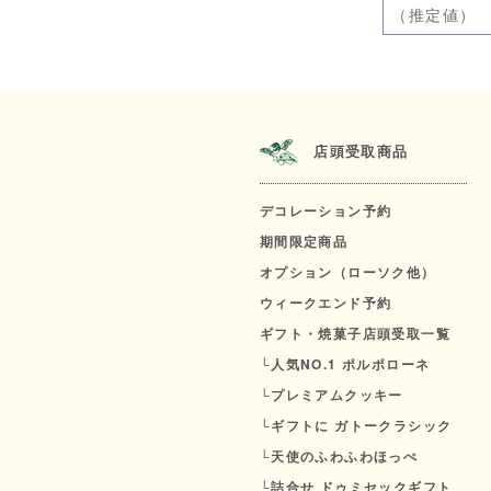
（推定値）
店頭受取商品
デコレーション予約
期間限定商品
オプション（ローソク他）
ウィークエンド予約
ギフト・焼菓子店頭受取一覧
└人気NO.1 ポルポローネ
└プレミアムクッキー
└ギフトに ガトークラシック
└天使のふわふわほっぺ
└詰合せ ドゥミセックギフト