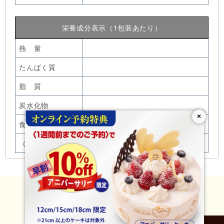
栄養成分表示（1包装あたり）
熱 量
たんぱく質
脂 質
炭水化物
×
食塩相当量
（推定値）
Official Site
Instagram
Online Shop