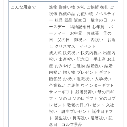
こんな用途で
進物 御使い物 お礼 ご挨拶 御礼 ご
祝儀 祝儀の品 お使い物 ノベルティ
ー 粗品 景品 誕生日 敬老の日 バ
ースデー 結婚記念日 お年賀 パ
ーティー お中元 お歳暮 母の
日 父の日 御祝い 内祝い お返
し クリスマス イベント
成人式 快気祝い 快気内祝い 出産内
祝い 出産祝い 記念日 手土産 お土
産 おみやげ ご進物 結婚祝い 結婚
内祝い 贈り物 プレゼント ギフト
贈答品 お祝い 退職祝い 入学祝い
卒業祝い ご褒美 ウインターギフト
サマーギフト 残暑見舞い 母の日ギ
フト 父の日 父の日ギフト 父の日プ
レゼント 敬老の日プレゼント 入社
祝い 誕生プレセント 誕生日ギフ
ト 誕生祝い 長寿祝い 還暦祝い 記
念日 ゴルフ景品