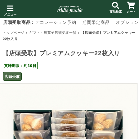
商品検索
カート
メニュー
店頭受取商品：
デコレーション予約
期間限定商品
オプション
トップページ
>
ギフト・焼菓子店頭受取一覧
>
【店頭受取】プレミアムクッキー
22枚入り
【店頭受取】プレミアムクッキー22枚入り
賞味期限：約30日
店頭受取