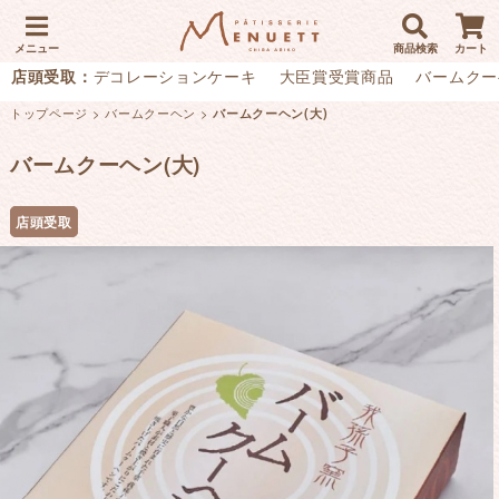
メニュー
商品検索
カート
店頭受取：
デコレーションケーキ
大臣賞受賞商品
バームクー
トップページ
>
バームクーヘン
>
バームクーヘン(大)
バームクーヘン(大)
店頭受取