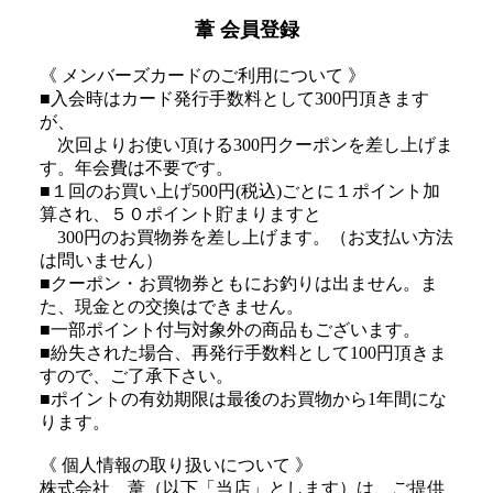
葦 会員登録
《 メンバーズカードのご利用について 》
■入会時はカード発行手数料として300円頂きます
が、
次回よりお使い頂ける300円クーポンを差し上げま
す。年会費は不要です。
■１回のお買い上げ500円(税込)ごとに１ポイント加
算され、５０ポイント貯まりますと
300円のお買物券を差し上げます。（お支払い方法
は問いません）
■クーポン・お買物券ともにお釣りは出ません。ま
た、現金との交換はできません。
■一部ポイント付与対象外の商品もございます。
■紛失された場合、再発行手数料として100円頂きま
すので、ご了承下さい。
■ポイントの有効期限は最後のお買物から1年間にな
ります。
《 個人情報の取り扱いについて 》
株式会社 葦（以下「当店」とします）は、ご提供