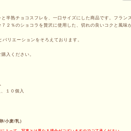
レと半熟チョコスフレを、一口サイズにした商品です。フラン
分７２％のショコラを贅沢に使用した、切れの良いコクと風味
個とバリエーションをそろえております。
ご購入ください。
入
入、１０個入
卵/小麦/乳）
節によって、写真とは異なる場合がございますのでご了承ください。