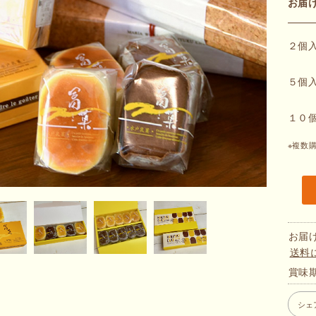
お届
２個
５個
１０
※複数
お届
送料
賞味
シェ