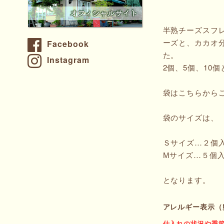
半熟チーズスフ
ーズと、カカオ
Facebook
た。
Instagram
2個、5個、10
袋は
こちら
から
袋のサイズは、
Ｓサイズ…２個
Мサイズ…５個
となります。
アレルギー表示（
仕入れの状況や季