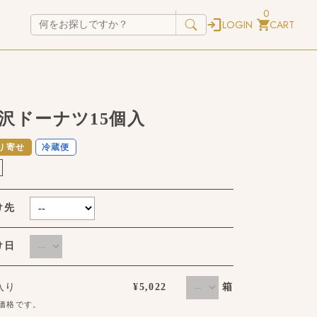
0
LOGIN
CART
沢ドーナツ15個入
り寄せ
冷蔵便
け先
届け日
箱
個入り
¥5,022
価格です。