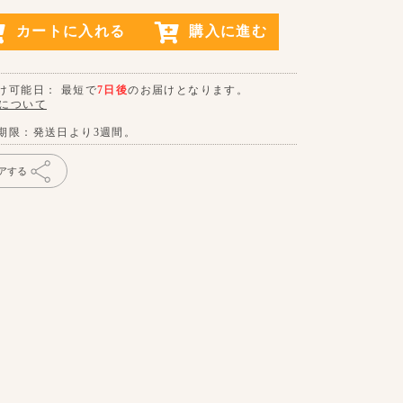
カートに入れる
購入に進む
け可能日： 最短で
7日後
のお届けとなります。
について
期限：発送日より3週間。
アする