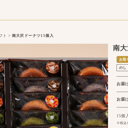
フト
>
南大沢ドーナツ15個入
南大
お取
のし
お届
お
15
※税込