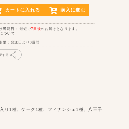
カートに入れる
購入に進む
け可能日： 最短で
7日後
のお届けとなります。
について
期限：発送日より3週間
アする
入り1種、ケーク1種、フィナンシェ1種、八王子