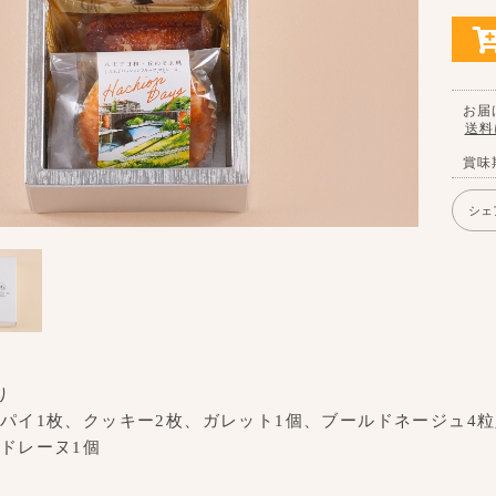
お届
送料
賞味
シェ
り
パイ1枚、クッキー2枚、ガレット1個、ブールドネージュ4粒
ドレーヌ1個