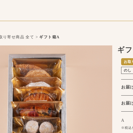
取り寄せ商品 全て
>
ギフト箱A
ギフ
お取
のし
お届
お
A
※税込