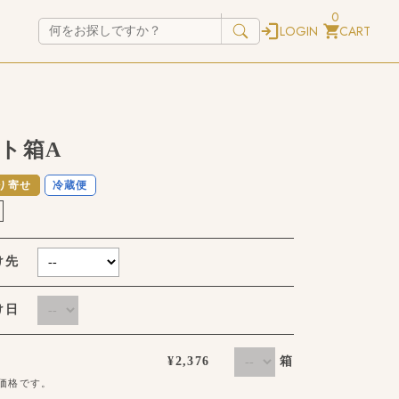
0
LOGIN
CART
ト箱A
り寄せ
冷蔵便
け先
届け日
箱
¥2,376
価格です。