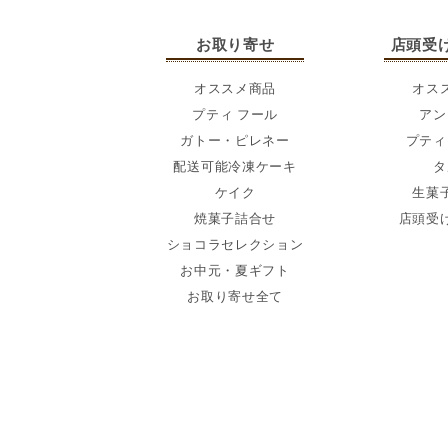
お取り寄せ
店頭受
オススメ商品
オス
プティ フール
アン
ガトー・ピレネー
プティ
配送可能冷凍ケーキ
タ
ケイク
生菓
焼菓子詰合せ
店頭受
ショコラセレクション
お中元・夏ギフト
お取り寄せ全て