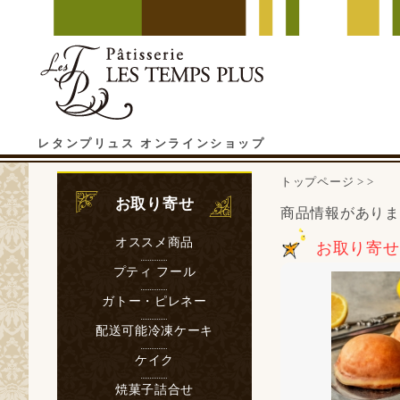
レタンプリュス オンラインショップ
トップページ
>
>
お取り寄せ
商品情報がありま
オススメ商品
お取り寄せ
プティ フール
ガトー・ピレネー
配送可能冷凍ケーキ
ケイク
焼菓子詰合せ