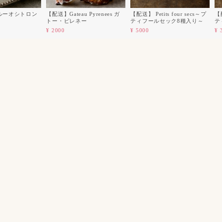
ルーオシトロン
【配送】Gateau Pyrenees ガ
【配送】 Petits four secs～プ
【配
トー・ピレネー
ティフールセック8種入り～
テ
¥ 2000
¥ 5000
¥ 