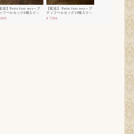
送】Petits four secs～プ
【配送】 Petits four secs～プ
ィフールセック6種入り～
ティフールセック10種入り～
3600
¥ 7500