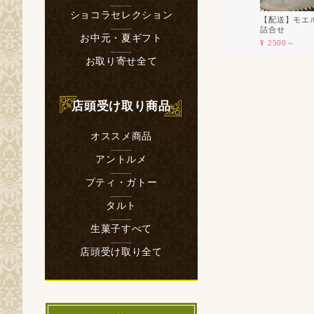
ショコラセレクション
【配送】モエ
詰合せ
お中元・夏ギフト
¥ 2500～
お取り寄せ全て
店頭受け取り商品
オススメ商品
アントルメ
プティ・ガトー
タルト
生菓子すべて
店頭受け取り全て