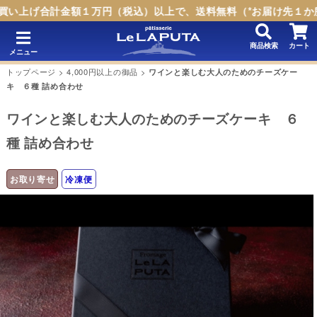
買い上げ合計金額１万円（税込）以上で、送料無料（*お届け先１か
商品検索
カート
メニュー
トップページ
>
4,000円以上の御品
>
ワインと楽しむ大人のためのチーズケー
キ ６種 詰め合わせ
ワインと楽しむ大人のためのチーズケーキ ６
種 詰め合わせ
お取り寄せ
冷凍便