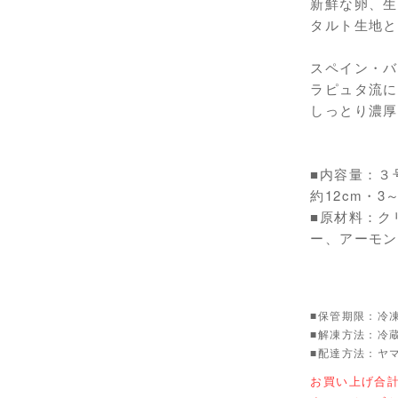
新鮮な卵、生
タルト生地と
スペイン・バ
ラピュタ流に
しっとり濃厚
■内容量：３
約12cm・3
■原材料：ク
ー、アーモン
■保管期限：冷
■解凍方法：冷
■配達方法：ヤ
お買い上げ合