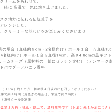
クリームをあわせて、
一緒に 高温で一気に焼き上げました。
スク地方に伝わる伝統菓子を
アレンジした、
、クリーミーな味わいをお楽しみくださいませ
号の場合（直径約９cm・2名様向け）ホール１台 ☆直径13c
～4名様向け）ホール１台☆直径14cm、高さ4.8cmの黒ギフ
リームチーズ（原材料の一部にゼラチン含む）（デンマーク
ドパウダー／バニラ香料
凍（-18℃）約１カ月・解凍後４日以内にお召し上がりください：
蔵庫で約４時間（お急ぎの場合は、常温で約２時間）
マト運輸クール冷凍便
計金額１万円（税込）以上で、送料無料です（お届け先１か所につき