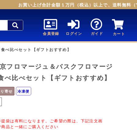
お買い上げ合計金額１万円（税込）以上で、送料無料（*お
会員登録
ログイン
ガイド
カート
 食べ比べセット【ギフトおすすめ】
京フロマージュ＆バスクフロマージ
食べ比べセット【ギフトおすすめ】
取り寄せ
冷凍便
し
手提袋は有料になります。ご希望の際は、下記注文画
で商品と一緒にご購入ください