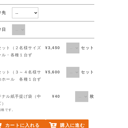
け先
届け日
セット
セット（２名様サイズ
¥3,450
ール・各種１台ず
セット
セット（３～４名様サ
¥5,600
のホール 各種１台ず
枚
ジナル紙手提げ袋（中
¥40
ズ）
価格です。
カートに入れる
購入に進む