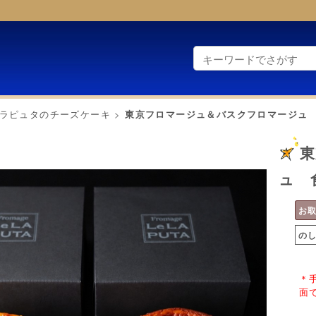
ラピュタのチーズケーキ
>
東京フロマージュ＆バスクフロマージュ
東
ュ 
お
の
＊
面