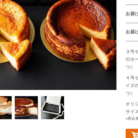
お届
お
３号
のホ
つ）
４号
イズ
つ）
オリ
サイ
※税込