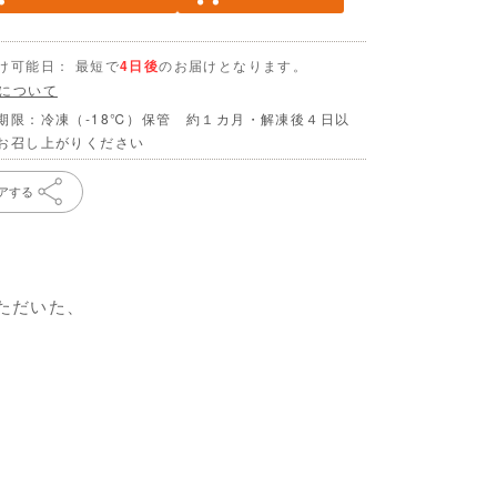
け可能日： 最短で
4日後
のお届けとなります。
について
期限：冷凍（-18℃）保管 約１カ月・解凍後４日以
お召し上がりください
アする
ただいた、