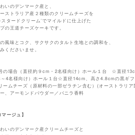
わいのデンマーク産と、
ーストラリア産２種類のクリームチーズを
カスタードクリーム’でマイルドに仕上げた
プの王道チーズケーキです。
の風味とコク、サクサクのタルト生地との調和を、
みくださいませ。
号の場合（直径約９cm・2名様向け）ホール１台 ☆直径13c
・3～4名様向け）ホール１台☆直径14cm、高さ4.8cmの黒ギ
リームチーズ（原材料の一部ゼラチン含む）(オーストラリ
ー、アーモンドパウダー／バニラ香料
ロマージュ】
わいのデンマーク産クリームチーズと