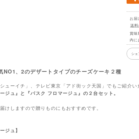
お届
送料
賞味
内に
シェ
気NO1、2のデザートタイプのチーズケーキ２種
シューイチ」、テレビ東京「アド街ック天国」でもご紹介い
ージュ』と『バスク フロマージュ』の２台セット。
届けしますので贈りものにもおすすめです。
ージュ】