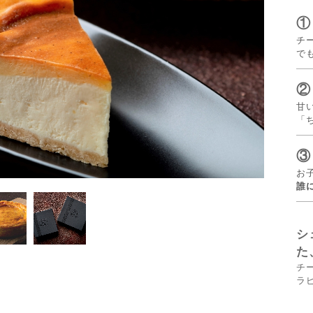
①
チ
で
②
甘
「
③
お
誰
シ
た
チ
ラ