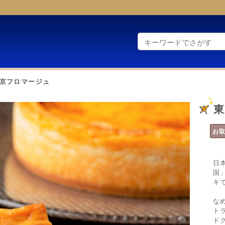
京フロマージュ
東
お
日
国
キ
な
ト
ド