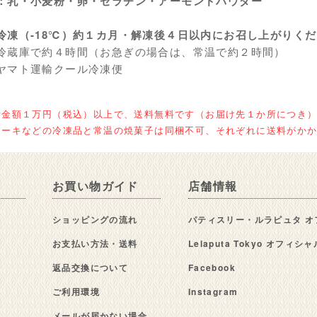
：乳・小麦粉・卵・ゼラチン・アーモンドパウダー
冷凍（-18℃）約１カ月・解凍後４日以内にお召し上がりく
冷蔵庫で約４時間（お急ぎの場合は、常温で約２時間）
ヤマト運輸クール冷凍便
計金額１万円（税込）以上で、送料無料です（お届け先１か所につき
ケーキなどの冷凍品と常温の焼菓子は同梱不可、それぞれに送料がか
お買い物ガイド
店舗情報
ショッピングの流れ
パティスリー・ルラピュタ オ
お支払い方法・送料
Lelaputa Tokyo オフィ
返品交換について
Facebook
ご利用環境
Instagram
メールが届かない場合