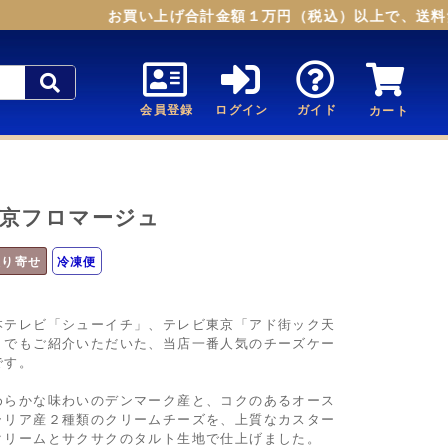
お買い上げ合計金額１万円（税込）以上で、送料無料
会員登録
ログイン
ガイド
カート
京フロマージュ
取り寄せ
冷凍便
本テレビ「シューイチ」、テレビ東京「アド街ック天
」でもご紹介いただいた、当店一番人気のチーズケー
です。
めらかな味わいのデンマーク産と、コクのあるオース
ラリア産２種類のクリームチーズを、上質なカスター
クリームとサクサクのタルト生地で仕上げました。