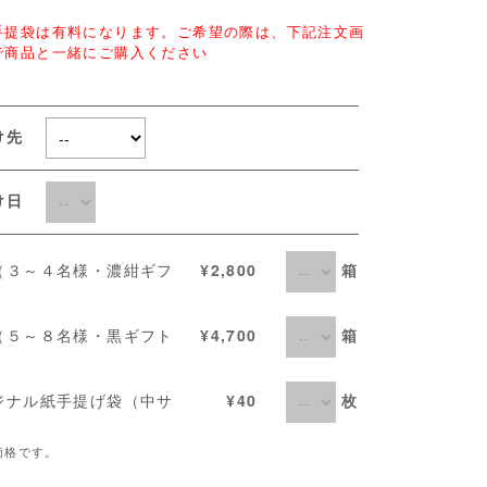
手提袋は有料になります。ご希望の際は、下記注文画
で商品と一緒にご購入ください
け先
届け日
箱
（３～４名様・濃紺ギフ
¥2,800
）
箱
（５～８名様・黒ギフト
¥4,700
）
枚
ジナル紙手提げ袋（中サ
¥40
）
価格です。