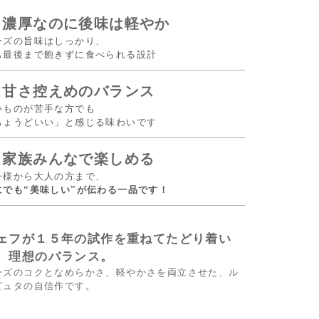
 濃厚なのに後味は軽やか
ーズの旨味はしっかり、
も最後まで飽きずに食べられる設計
 甘さ控えめのバランス
いものが苦手な方でも
ちょうどいい」と感じる味わいです
 家族みんなで楽しめる
子様から大人の方まで、
にでも“美味しい”が伝わる一品です！
ェフが１５年の試作を重ねてたどり着い
、理想のバランス。
ーズのコクとなめらかさ、軽やかさを両立させた、ル
ピュタの自信作です。