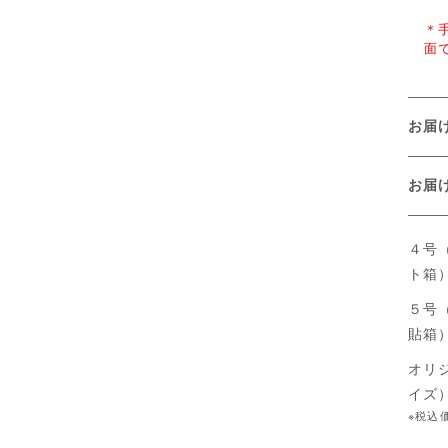
＊
面
お届
お
４号
ト箱
５号
貼箱
オリ
イズ
※税込