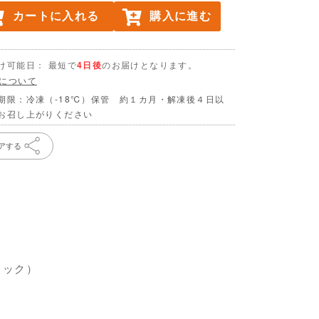
カートに入れる
購入に進む
け可能日： 最短で
4日後
のお届けとなります。
について
期限：冷凍（-18℃）保管 約１カ月・解凍後４日以
お召し上がりください
アする
）
ラック）