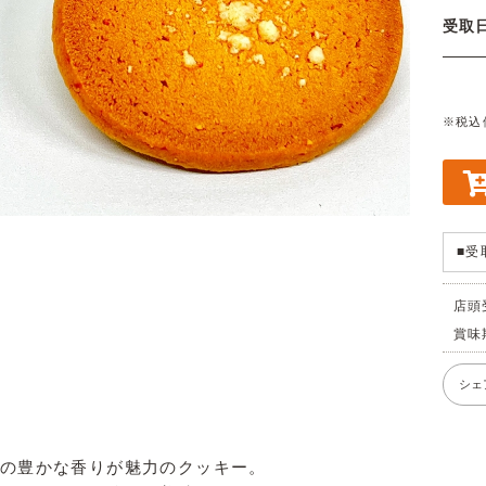
受
※税込
■受
店頭
賞味
シェ
の豊かな香りが魅力のクッキー。