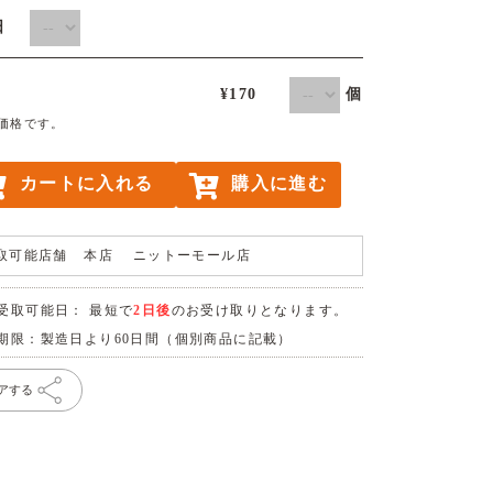
取日
個
¥170
価格です。
カートに入れる
購入に進む
取可能店舗
本店 ニットーモール店
受取可能日： 最短で
2日後
のお受け取りとなります。
期限：製造日より60日間（個別商品に記載）
アする