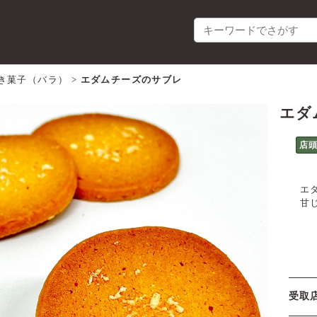
き菓子（バラ）
>
エダムチーズのサブレ
エダ
店
エ
甘
受取