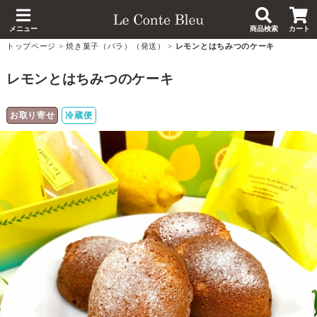
メニュー
商品検索
カート
トップページ
>
焼き菓子（バラ）（発送）
>
レモンとはちみつのケーキ
レモンとはちみつのケーキ
お取り寄せ
冷蔵便