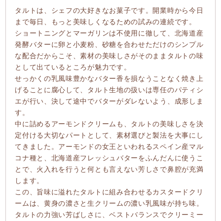
タルトは、シェフの大好きなお菓子です。開業時から今日
まで毎日、もっと美味しくなるための試みの連続です。
ショートニングとマーガリンは不使用に徹して、北海道産
発酵バターに卵と小麦粉、砂糖を合わせただけのシンプル
な配合だからこそ、素材の美味しさがそのままタルトの味
として出ているところが魅力です。
せっかくの乳風味豊かなバター香を損なうことなく焼き上
げることに腐心して、タルト生地の扱いは専任のパティシ
エが行い、決して途中でバターがダレないよう、成形しま
す。
中に詰めるアーモンドクリームも、タルトの美味しさを決
定付ける大切なパートとして、素材選びと製法を大事にし
てきました。アーモンドの女王といわれるスペイン産マル
コナ種と、北海道産フレッシュバターをふんだんに使うこ
とで、火入れを行うと何とも言えない芳しさで鼻腔が充満
します。
この、旨味に溢れたタルトに組み合わせるカスタードクリ
ームは、黄身の濃さと生クリームの濃い乳風味が持ち味。
タルトの力強い芳ばしさに、ベストバランスでクリーミー