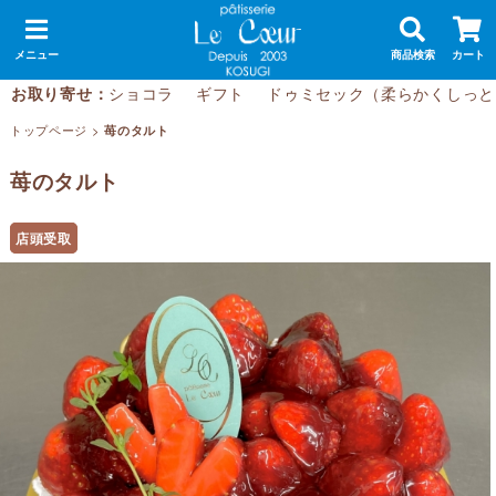
メニュー
商品検索
カート
お取り寄せ：
ショコラ
ギフト
ドゥミセック（柔らかくしっと
トップページ
>
苺のタルト
苺のタルト
店頭受取