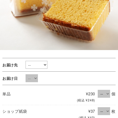
お届け先
お届け日
単品
¥230
個
(税込 ¥248)
ショップ紙袋
¥37
枚
(税込 ¥40)