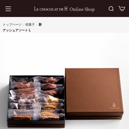
トップページ
>
焼菓子
>
新
アッシュアソート L