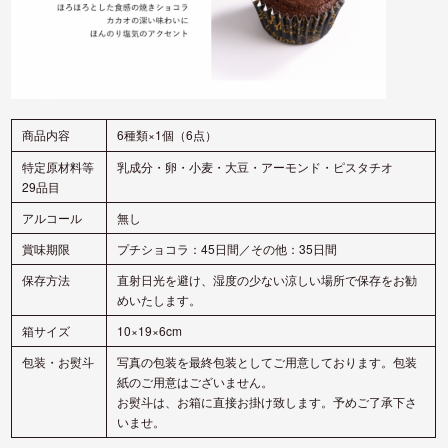
6種類×1個（6点）
商品内
容
特定原材料等
乳成分・卵・小麦・大豆・アーモンド・ピスタチオ
29品目
アルコール
無し
賞味期限
プチショコラ：45日間／その他：35日間
保存方法
直射日光を避け、湿度の少ない涼しい場所で保存をお勧
めいたします。
箱サイズ
10×19×6cm
包装・お熨斗
写真の包装を最終包装としてご用意しております。包装
紙のご用意はございません。
お熨斗は、お箱に直接お掛け致します。予めご了承下さ
いませ。