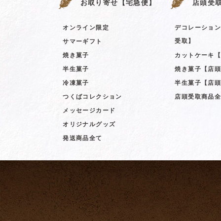
お取り寄せ【宅急便】
店頭受
オンライン限定
デコレーショ
受取】
サマーギフト
焼き菓子
カットケーキ
半生菓子
焼き菓子【店
冷凍菓子
半生菓子【店
つくばコレクション
店頭受取商品
メッセージカード
オリジナルグッズ
発送商品全て