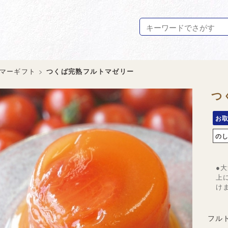
マーギフト
>
つくば完熟フルトマゼリー
つ
お
の
●
上
け
フル