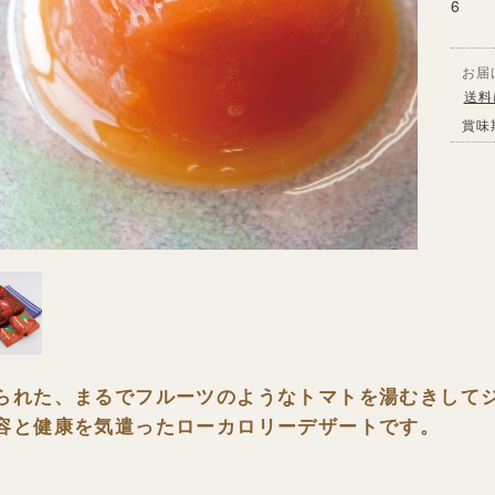
6
お届
送料
賞味
られた、まるでフルーツのようなトマトを湯むきして
容と健康を気遣ったローカロリーデザートです。